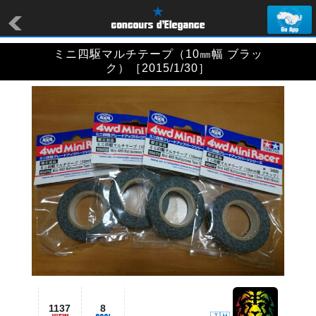
ミニ四駆マルチテープ（10㎜幅 ブラッ
ク）［2015/1/30］
1137
8