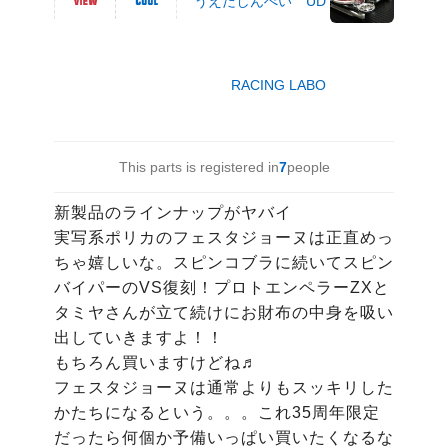
うえだしんぺい UD
RACING LABO
This parts is registered in
7
people
新製品のラインナップがヤバイ

実写系ポリカのフェスタジョーヌは正直めっ
ちゃ嬉しいな。スピンコブラに続いてスピン
バイパーのVS復刻！プロトエンペラーZXと
タミヤさんが立て続けにお財布の中身を吸い
出していきますよ！！

もちろん買いますけどね♬

フェスタジョーヌは通常よりもスッキリした
かたちになるという。。。これ35周年限定
だったら何個か予備いっぱい買いたくなるな