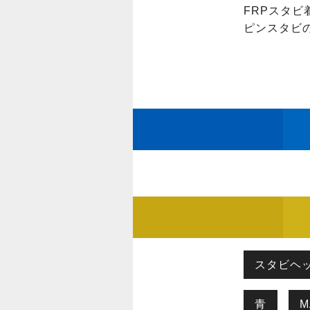
FRPスタビ
ピンスタビ
スタビヘ
青
M