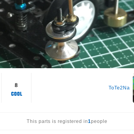
8
ToTe2Na
This parts is registered in
1
people