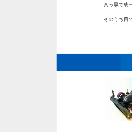
真っ黒で統一(
そのうち目