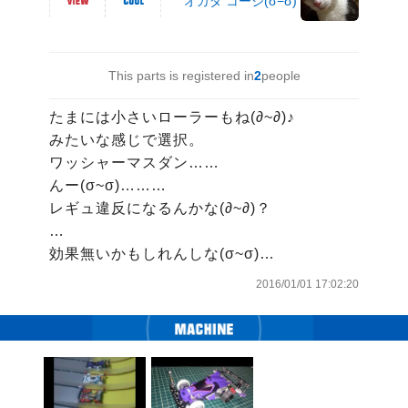
オカダ コージ(σ−σ)
This parts is registered in
2
people
たまには小さいローラーもね(∂~∂)♪

みたいな感じで選択。

ワッシャーマスダン……

んー(σ~σ)………

レギュ違反になるんかな(∂~∂)？

…

効果無いかもしれんしな(σ~σ)…
2016/01/01 17:02:20