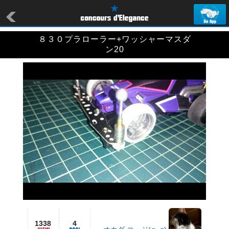
８３０プラローラー+ワッシャーマスダ
ン20
1338
4