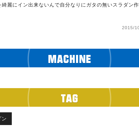
を綺麗にイン出来ないんで自分なりにガタの無いスラダン作り
2015/1
ダン