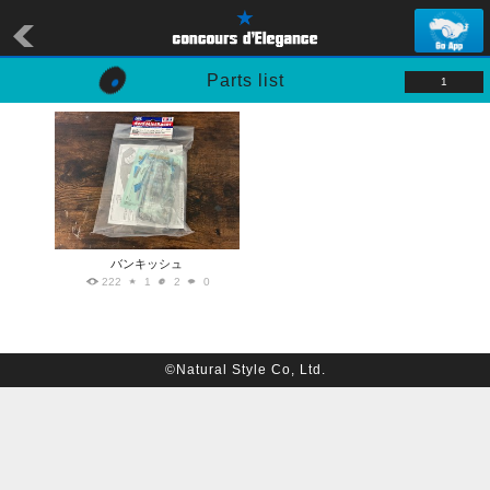
Parts list
1
バンキッシュ
222
1
2
0
©Natural Style Co, Ltd.