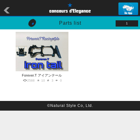
Parts list
1
Forever.T アイアンテール
2588
10
3
0
©Natural Style Co, Ltd.