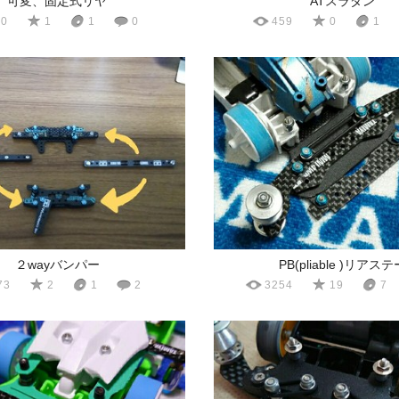
可変、固定式リヤ
ATスラダン
40
1
1
0
459
0
1
２wayバンパー
PB(pliable )リアステ
73
2
1
2
3254
19
7