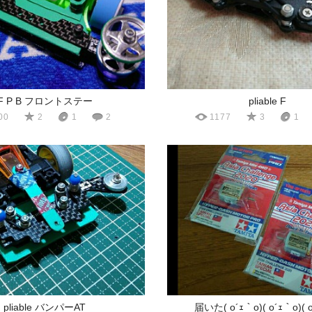
F P B フロントステー
pliable F
00
2
1
2
1177
3
1
pliable バンパーAT
届いた( o´ｪ｀o)( o´ｪ｀o)( 