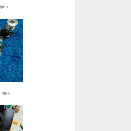
0
ー
5