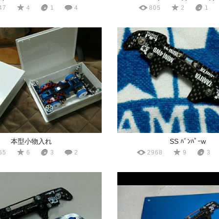
47
4
1
4
805
2
1
本型小物入れ
SS ﾊﾞﾝﾊﾟｰw
65
6
3
2
2968
9
3