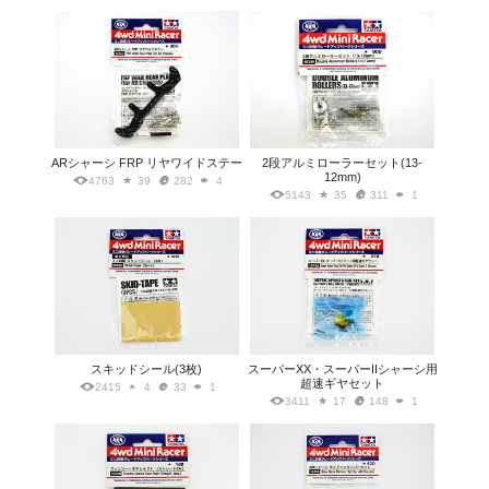
ARシャーシ FRP リヤワイドステー
2段アルミローラーセット(13-
12mm)
4763
39
282
4
5143
35
311
1
スキッドシール(3枚)
スーパーXX・スーパーIIシャーシ用
超速ギヤセット
2415
4
33
1
3411
17
148
1