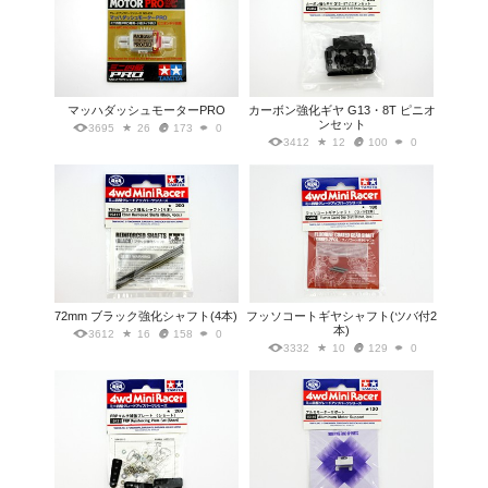
マッハダッシュモーターPRO
カーボン強化ギヤ G13・8T ピニオ
ンセット
3695
26
173
0
3412
12
100
0
72mm ブラック強化シャフト(4本)
フッソコートギヤシャフト(ツバ付2
本)
3612
16
158
0
3332
10
129
0