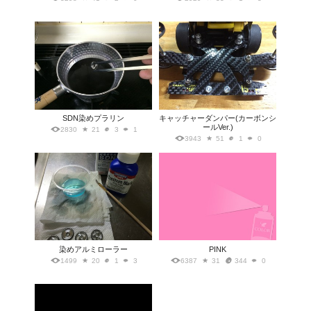
SDN染めプラリン
キャッチャーダンパー(カーボンシ
ールVer.)
2830
21
3
1
3943
51
1
0
染めアルミローラー
PINK
1499
20
1
3
6387
31
344
0