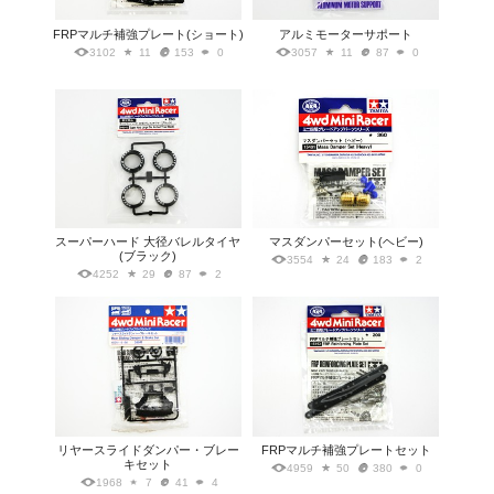
FRPマルチ補強プレート(ショート)
アルミモーターサポート
3102
11
153
0
3057
11
87
0
スーパーハード 大径バレルタイヤ
マスダンパーセット(ヘビー)
(ブラック)
3554
24
183
2
4252
29
87
2
リヤースライドダンパー・ブレー
FRPマルチ補強プレートセット
キセット
4959
50
380
0
1968
7
41
4