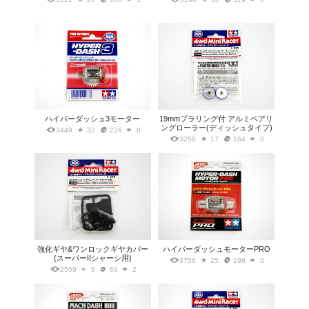
ハイパーダッシュ3モーター
19mmプラリング付 アルミベアリ
ングローラー(ディッシュタイプ)
3449
32
226
0
3258
17
164
0
強化ギヤ&ワンロックギヤカバー
ハイパーダッシュモーターPRO
(スーパーIIシャーシ用)
3756
25
198
0
2559
6
69
2