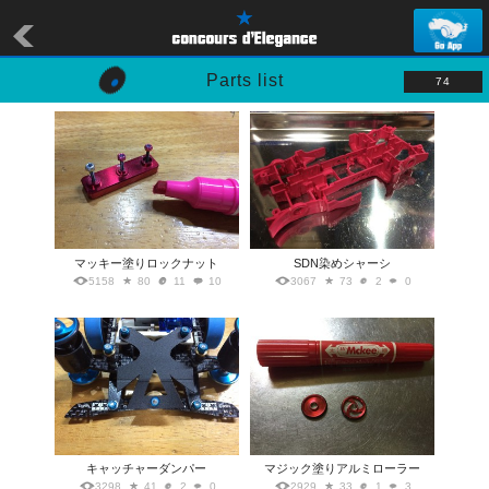
Parts list
74
マッキー塗りロックナット
SDN染めシャーシ
5158
80
11
10
3067
73
2
0
キャッチャーダンパー
マジック塗りアルミローラー
3298
41
2
0
2929
33
1
3