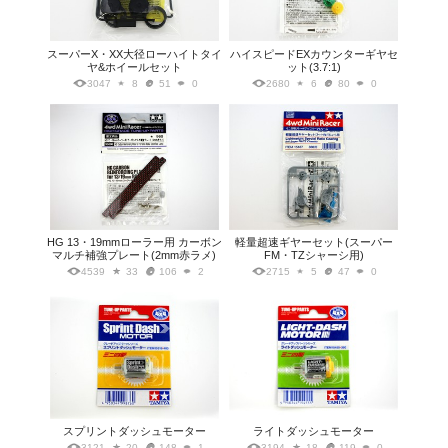
スーパーX・XX大径ローハイトタイ
ハイスピードEXカウンターギヤセ
ヤ&ホイールセット
ット(3.7:1)
3047
8
51
0
2680
6
80
0
HG 13・19mmローラー用 カーボン
軽量超速ギヤーセット(スーパー
マルチ補強プレート(2mm赤ラメ)
FM・TZシャーシ用)
4539
33
106
2
2715
5
47
0
スプリントダッシュモーター
ライトダッシュモーター
3121
20
148
1
3194
18
119
0