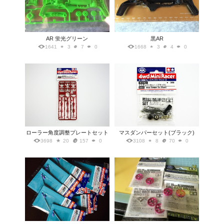
AR 蛍光グリーン
黒AR
1641
3
7
0
1668
3
4
0
ローラー角度調整プレートセット
マスダンパーセット(ブラック)
3698
20
157
0
3108
8
70
0