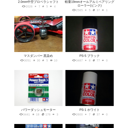
2.0mm中空プロペラシャフト
軽量19mmオールアルミベアリング
ローラー(ピンク)
2026
7
5
4
2565
5
37
1
マスダンパー 黒染め
PS-5 ブラック
3051
30
5
10
3487
8
77
0
パワーダッシュモーター
PS-1 ホワイト
3441
18
176
3
2600
7
37
0