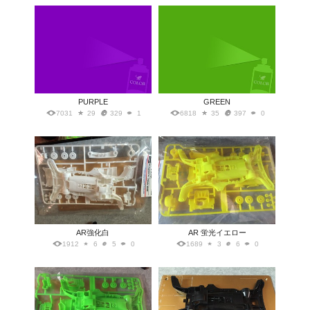
PURPLE
GREEN
7031
29
329
1
6818
35
397
0
AR強化白
AR 蛍光イエロー
1912
6
5
0
1689
3
6
0