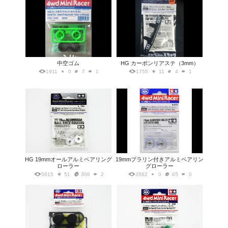
中空ゴム
HG カーボンリアステ（3mm）
1911
0
7
1
1755
11
4
1
HG 19mmオールアルミベアリング
19mmプラリン付きアルミベアリン
ローラー
グローラー
5615
51
306
2
2662
0
65
0