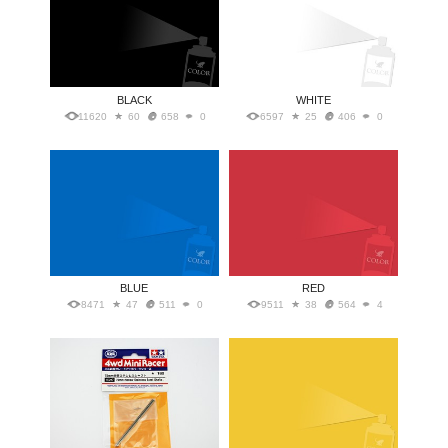
BLACK
WHITE
11620
60
658
0
6597
25
406
0
BLUE
RED
8471
47
511
0
9511
38
564
4