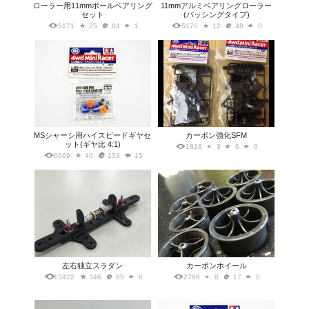
ローラー用11mmボールベアリング
11mmアルミベアリングローラー
セット
(パッシングタイプ)
5171
25
84
1
5170
12
48
0
MSシャーシ用ハイスピードギヤセ
カーボン強化SFM
ット(ギヤ比 4:1)
1828
3
6
0
6669
40
153
15
左右独立スラダン
カーボンホイール
13422
346
85
6
2768
6
17
0