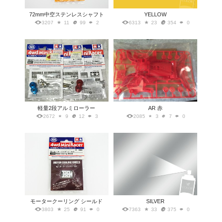
72mm中空ステンレスシャフト
YELLOW
3207
11
99
2
6313
23
354
0
軽量2段アルミローラー
AR 赤
2672
9
12
3
2085
3
7
0
モータークーリング シールド
SILVER
3803
25
91
0
7363
33
375
0