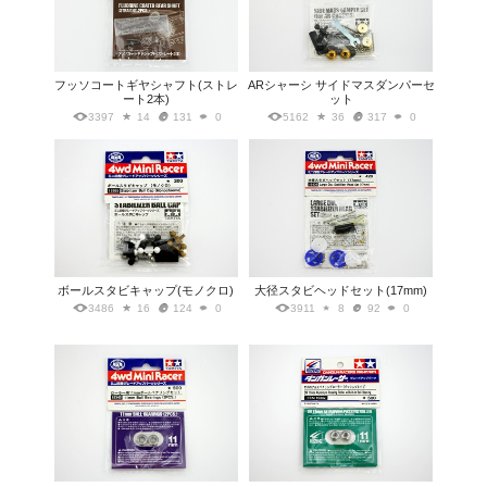
フッソコートギヤシャフト(ストレ
ARシャーシ サイドマスダンパーセ
ート2本)
ット
3397
14
131
0
5162
36
317
0
ボールスタビキャップ(モノクロ)
大径スタビヘッドセット(17mm)
3486
16
124
0
3911
8
92
0