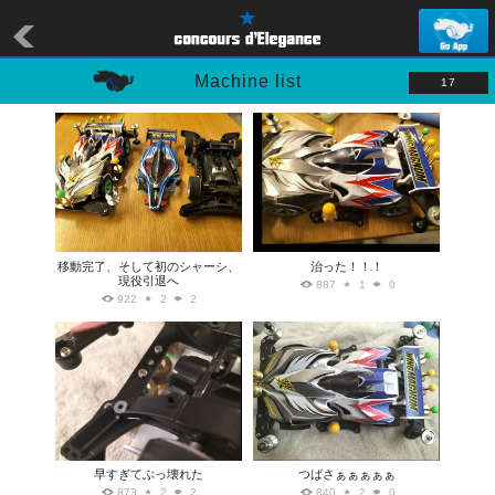
Machine list
17
移動完了、そして初のシャーシ、
治った！！！
現役引退へ
887
1
0
922
2
2
早すぎてぶっ壊れた
つばさぁぁぁぁぁ
873
2
2
840
2
0