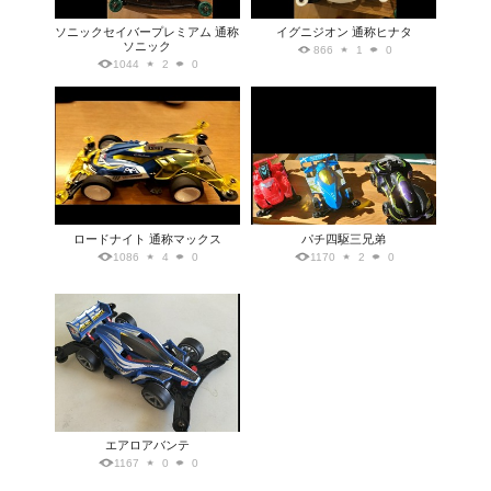
ソニックセイバープレミアム 通称
イグニジオン 通称ヒナタ
ソニック
866
1
0
1044
2
0
ロードナイト 通称マックス
パチ四駆三兄弟
1086
4
0
1170
2
0
エアロアバンテ
1167
0
0