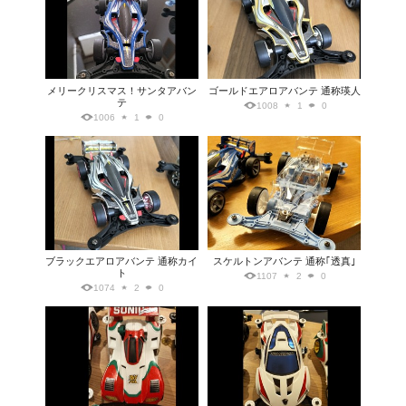
メリークリスマス！サンタアバン
ゴールドエアロアバンテ 通称瑛人
テ
1008
1
0
1006
1
0
ブラックエアロアバンテ 通称カイ
スケルトンアバンテ 通称｢透真｣
ト
1107
2
0
1074
2
0