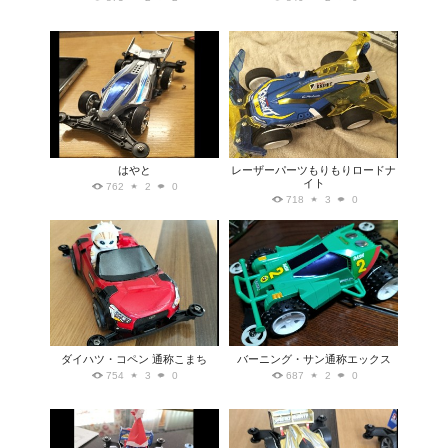
はやと
レーザーパーツもりもりロードナ
イト
762
2
0
718
3
0
ダイハツ・コペン 通称こまち
バーニング・サン通称エックス
754
3
0
687
2
0