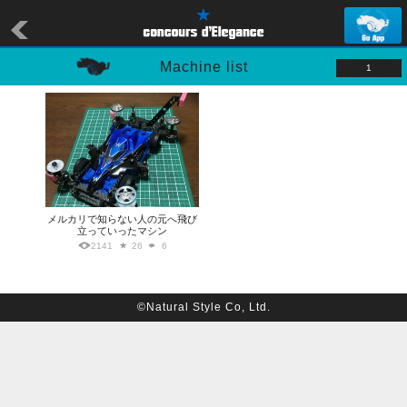
Machine list
1
メルカリで知らない人の元へ飛び
立っていったマシン
2141
26
6
©Natural Style Co, Ltd.