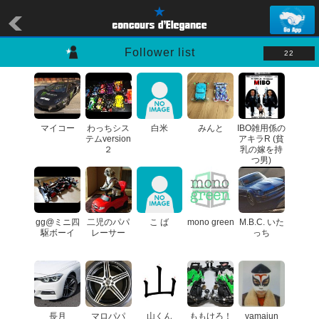
Follower list
22
マイコー
わっちシス
白米
みんと
IBO雑用係の
テムversion
アキラR (貧
２
乳の嫁を持
つ男)
gg@ミニ四
二児のパパ
こ ば
mono green
M.B.C. いた
駆ボーイ
レーサー
っち
長月
マロパパ
山くん
ももけろ！
yamajun