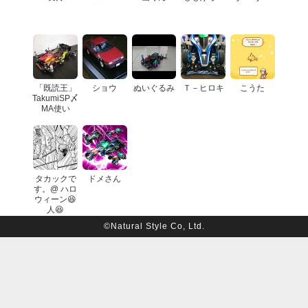
「既読王」
ショウ
ぬいぐるみ
Ｔ－ヒロキ
こうた
TakumiSP〆
MA使い
タカックで
ドメさん
す。@ ハロ
ウィーン😆
人😆
©Natural Style Co, Ltd.