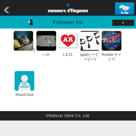
Follower list
6
0
バネ
L.E.O.
ppp(ピーピ
Rocket サイ
ーピー)
トウ
ShunClose
©Natural Style Co, Ltd.