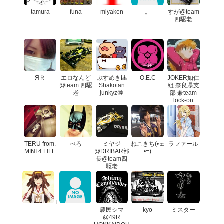
tamura
funa
miyaken
。
すが@team
四駆老
ЯＲ
エロなんど
ぷすめき🎱
O.E.C
JOKER如仁
@team 四駆
Shakotan
組 奈良県支
老
junkyz🔞
部 兼team
lock-on
TERU from.
ぺろ
ミヤジ
ねこきち(•ェ
ラファール
MINI 4 LIFE
@DRIBAR部
•=)
長@team四
駆老
T
.
農民シマ
kyo
ミスター
@49R