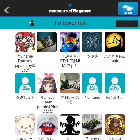
Follower list
66
0
my name
TEAM M-
ツキ夫
ねこきち(•ェ
Ramsey
STYLE😈Mi
•=)b
japan boy💞
Miです！
💞💞
引退します
Ramsey
浦和レッズ
No name
辞めます。
Team
唯
purple&Pink
😈😈😈
mystery
ふなっち。
まこ
Tomoya
sixamo