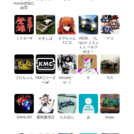
house@如仁
組😈
ミスター#
がきしば
タマちゃん
AE86..･ヾ(｡
マコ
T.C.O
>д<)ｼ こえぇ
ぇぇ ベルク
好き！
€
ブロちゃん
KMC(リーダ
hiroshi(・
€
S.S
ー)🌠
ω・)
DAHLIA‼️
霧雨魔理沙
たかぽん
あ
hisao