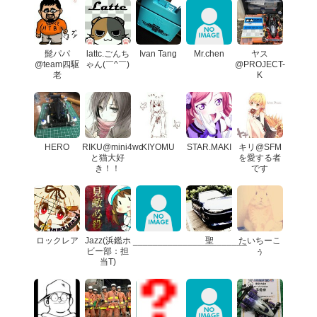
髭パパ
lattc.ごんち
Ivan Tang
Mr.chen
ヤス
@team四駆
ゃん(￣^￣)
@PROJECT-
老
K
HERO
RIKU@mini4wd
KIYOMU
STAR.MAKI
キリ@SFM
と猫大好
を愛する者
き！！
です
ロックレア
Jazz(浜鑑ホ
_______________________
聖
たいちーこ
ビー部：担
ぅ
当T)