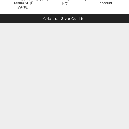
TakumiSP〆
トウ
account
MA使い
©Natural Style Co, Ltd.