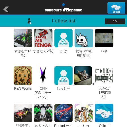
Follow list
15
すぎむラ(2
すぎむら2号)
こ ば
使徒 MS狂
バネ
号)
щ(ﾟдﾟщ)
0
K&N Works
CHI-
しっしー
わかば
PAN（チー
【FRP職
パン）
人】
「既読王」
ももけろ！
Rocket サイ
こもの
Official