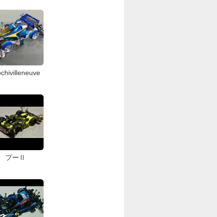
chivilleneuve
プーⅡ