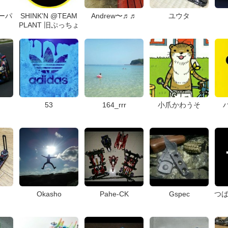
チーパ
SHINK'N @TEAM
Andrew〜♬♬
ユウタ
PLANT 旧ぷっちょ
53
164_rrr
小爪かわうそ
Okasho
Pahe-CK
Gspec
つば