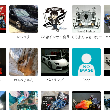
レジェ夫
CA@インサイ会長
てるよんふぁいたー
Mo
ん
れん&じゅん
パパリング
Jeep