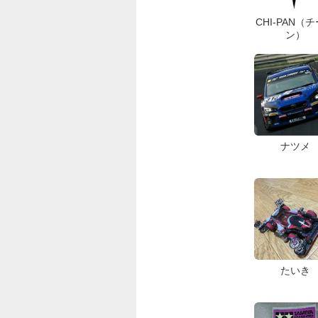
CHI-PAN（
ン）
ナツメ
たいき