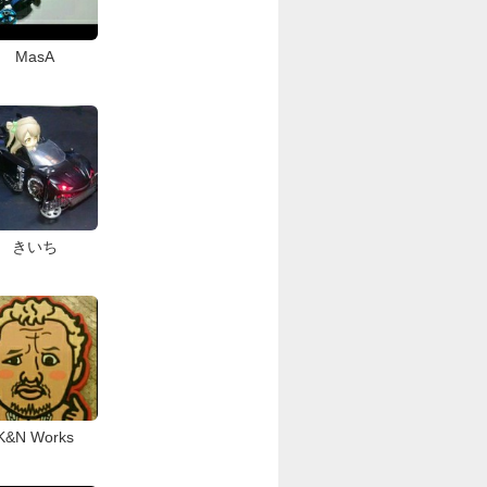
MasA
きいち
K&N Works