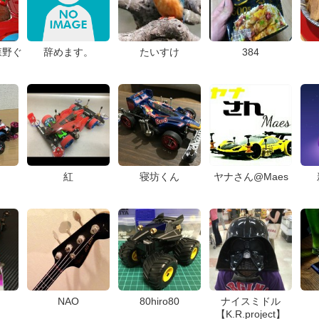
森野ぐ
辞めます。
たいすけ
384
紅
寝坊くん
ヤナさん@Maes
NAO
80hiro80
ナイスミドル
【K.R.project】