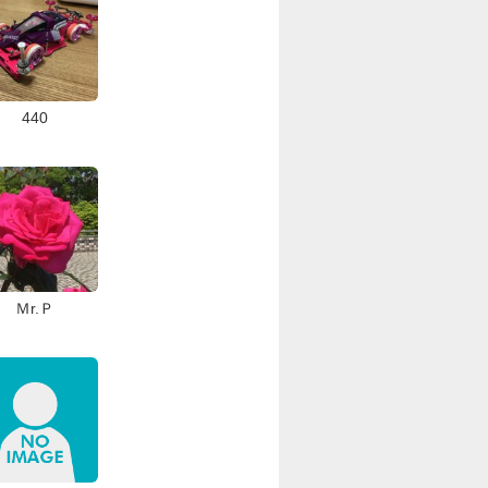
440
Ｍr.Ｐ