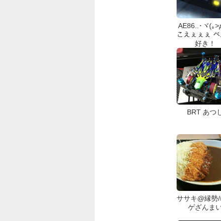
AE86..･ヾ(｡>
こえぇぇぇ 
好き！
BRT あつ
ササキ@縁勢
ゲざんま