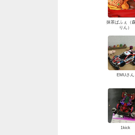
抹茶ぱふぇ（
りん）
EMUさん
1kick