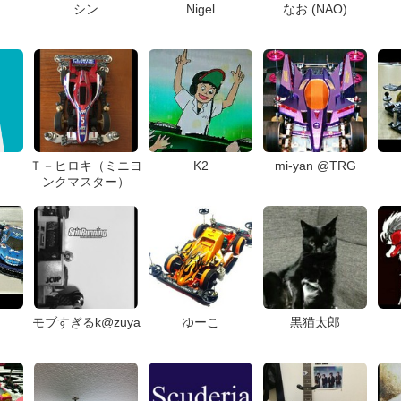
シン
Nigel
なお (NAO)
Ｔ－ヒロキ（ミニヨ
K2
mi-yan @TRG
ンクマスター）
モブすぎるk@zuya
ゆーこ
黒猫太郎