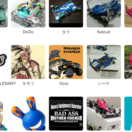
DoDo
タク
Keloud
LENARY
キモツ
Gina
シーナ