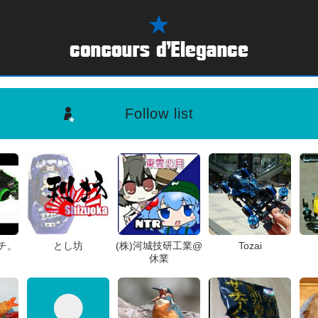
Follow list
チ。
とし坊
(株)河城技研工業@
Tozai
休業