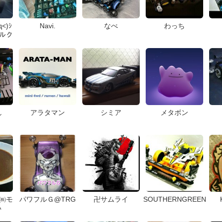
д<)ｼ
Navi.
なべ
わっち
ベルク
し
アラタマン
シミア
メタボン
/㈱モ
パワフルＧ@TRG
卍サムライ
SOUTHERNGREEN
い