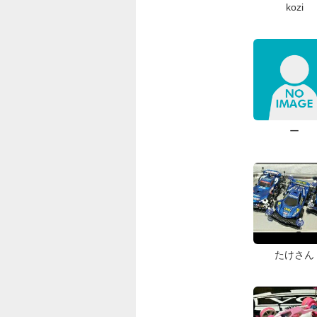
kozi
ー
たけさん