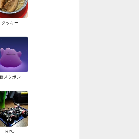
タッキー
新メタボン
RYO