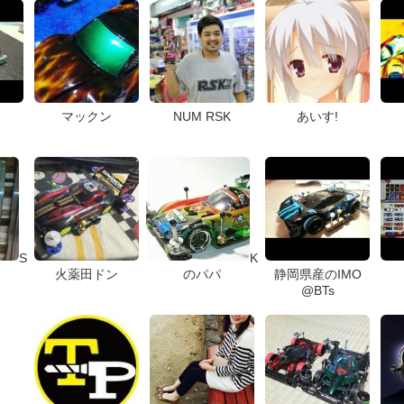
マックン
NUM RSK
あいす!
S
K
火薬田ドン
のパパ
静岡県産のIMO
@BTs