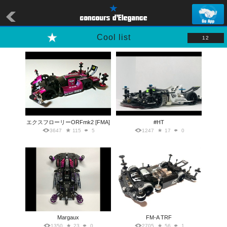
Cool list
12
エクスフローリーORFmk2 [FMA]
#HT
3647
115
5
1247
17
0
Margaux
FM-A TRF
1350
23
0
2705
56
1