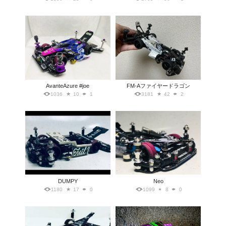
AvanteAzure #joe
FM-Aファイヤードラゴン
1036
10
1
3181
42
2
DUMPY
Neo
1180
17
0
1099
8
0