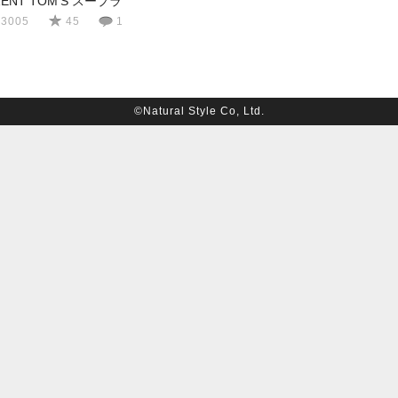
ZENT TOM'S スープラ
3005
45
1
©Natural Style Co, Ltd.