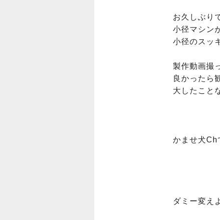
お久しぶりです(
小径マシン
小径のスッ
製作動画撮っ
良かったら観
大したこと
かませ犬Ch
ダミー変えよ