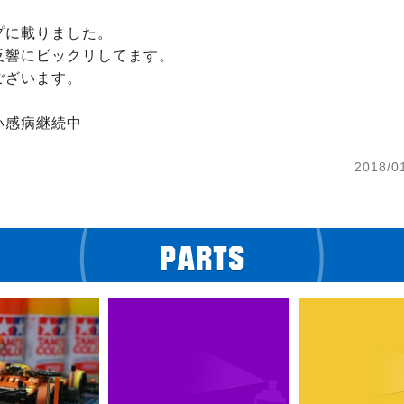
に載りました。

反響にビックリしてます。

ざいます。

い感病継続中
2018/0