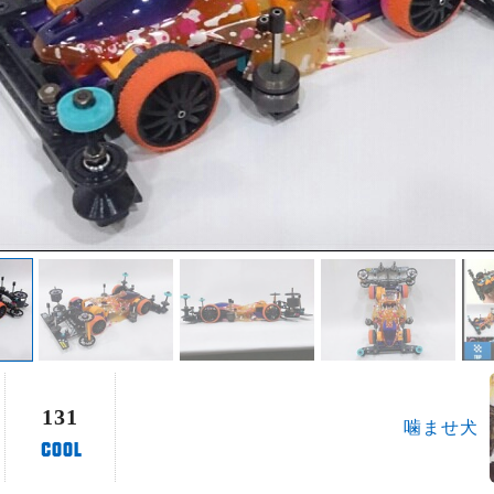
131
噛ませ犬