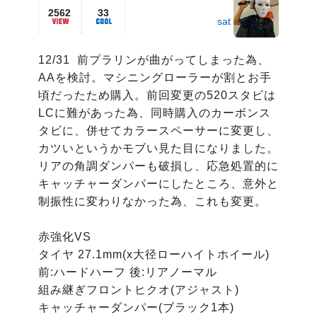
2562
33
sat
12/31  前プラリンが曲がってしまった為、
AAを検討。マシニングローラーが割とお手
頃だったため購入。前回変更の520スタビは
LCに難があった為、同時購入のカーボンス
タビに、併せてカラースペーサーに変更し、
カツいというかモブい見た目になりました。
リアの角調ダンパーも破損し、応急処置的に
キャッチャーダンパーにしたところ、意外と
制振性に変わりなかった為、これも変更。

赤強化VS

タイヤ 27.1mm(x大径ローハイトホイール) 
前:ハードハーフ 後:リアノーマル

組み継ぎフロントヒクオ(アジャスト)

キャッチャーダンパー(ブラック1本)
