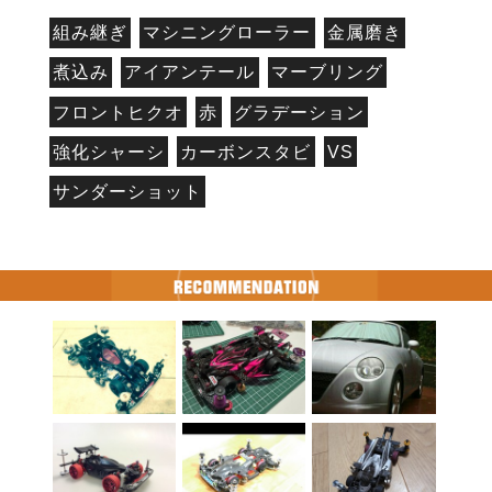
組み継ぎ
マシニングローラー
金属磨き
煮込み
アイアンテール
マーブリング
フロントヒクオ
赤
グラデーション
強化シャーシ
カーボンスタビ
VS
サンダーショット