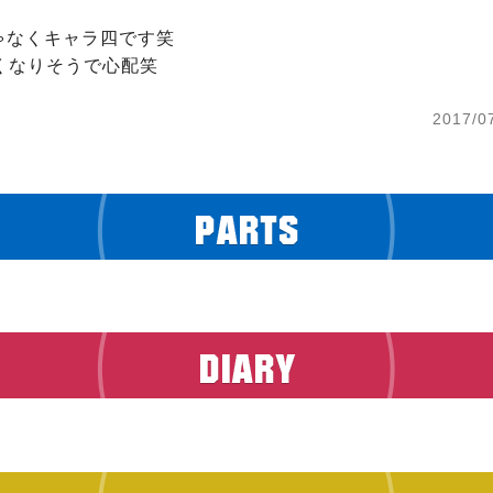
なくキャラ四です笑

くなりそうで心配笑
2017/0