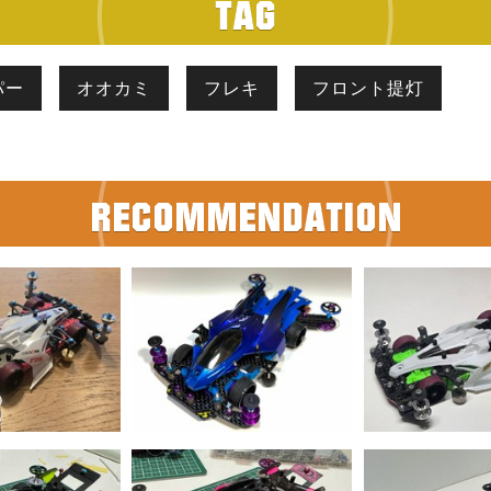
パー
オオカミ
フレキ
フロント提灯