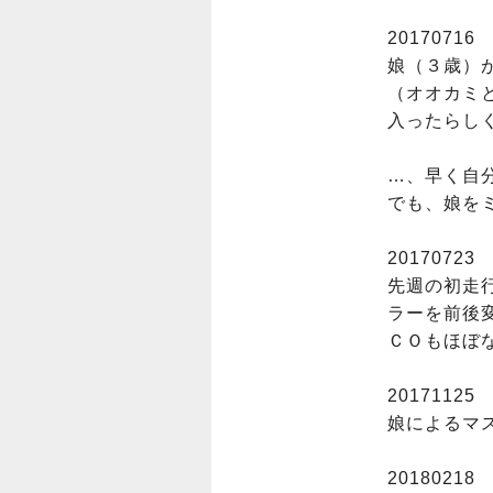
20170716

娘（３歳）が
（オオカミ
入ったらし
…、早く自
でも、娘を
20170723

先週の初走
ラーを前後変
ＣＯもほぼ
20171125

娘によるマスキ
20180218
