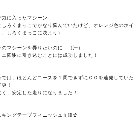
気に入ったマシーン

としろくまっこでかなり悩んでいたけど、オレンジ色のホイ
く、しろくまっこに決まり）

分のマシーンを弄りたいのに…（汗）

ミニ四駆に引き込むことには成功しました！

行では、ほとんどコースを１周できずにＣＯを連発していた
更！

なく、安定した走りになりました！

ングテープフィニッシュ👨🏻‍🎨
