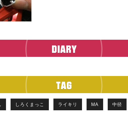
ん
しろくまっこ
ライキリ
MA
中径