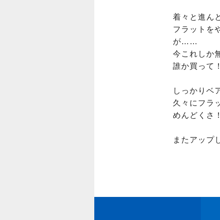
着々と進んど
フラットを
が……

今これしか無
誰か買って！！
しっかりベ
久々にフラ
めんどくさ！