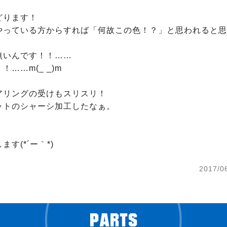
ります！

やっている方からすれば「何故この色！？」と思われると思
いんです！！……

……m(_ _)m

アリングの受けもスリスリ！

ットのシャーシ加工したなぁ。



2017/0