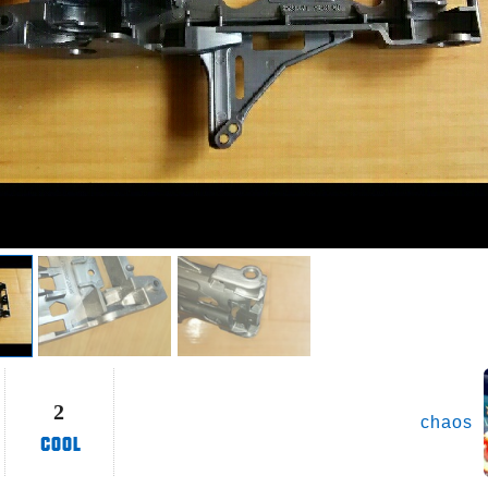
2
chaos