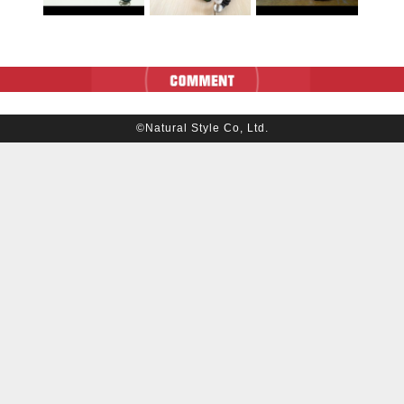
©Natural Style Co, Ltd.