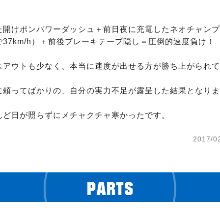
た開けポンパワーダッシュ＋前日夜に充電したネオチャンプ
37km/h）＋前後ブレーキテープ隠し＝圧倒的速度負け！

スアウトも少なく、本当に速度が出せる方が勝ち上がられて
に頼ってばかりの、自分の実力不足が露呈した結果となりま
んど日が照らずにメチャクチャ寒かったです。
2017/0