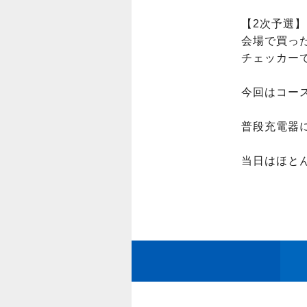
【2次予選】

会場で買っ
チェッカーで
今回はコー
普段充電器
当日はほと