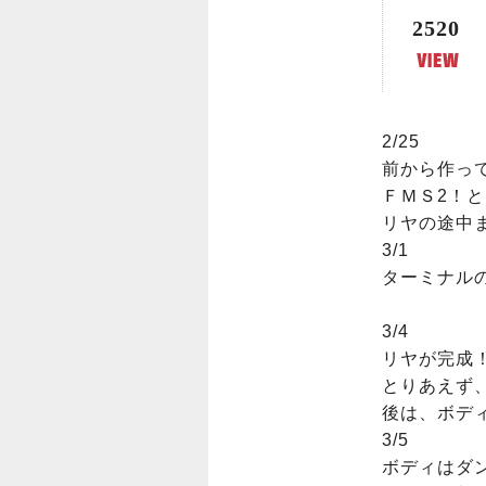
2520
2/25

前から作って
ＦＭＳ2！と
リヤの途中ま
3/1

ターミナルの
3/4

リヤが完成！
とりあえず、
後は、ボディ
3/5

ボディはダン