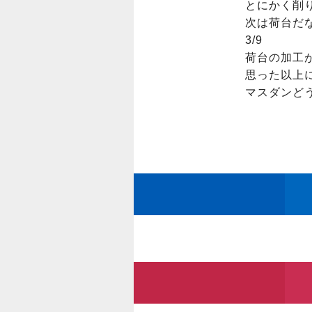
とにかく削り
次は荷台だな
3/9

荷台の加工が
思った以上に苦
マスダンど