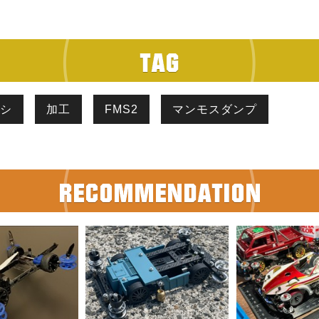
ーシ
加工
FMS2
マンモスダンプ