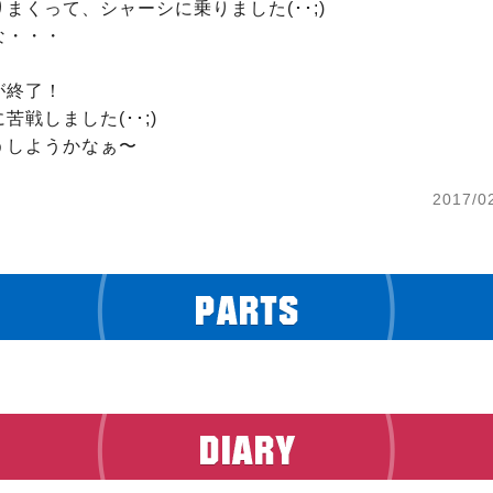
まくって、シャーシに乗りました(･･;)

・・・

終了！

戦しました(･･;)

うしようかなぁ〜
2017/0