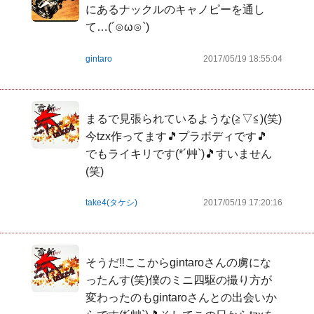
にあるナックルのキャノピーを通し
て…(´⊙ω⊙`)
gintaro
2017/05/19 18:55:04
まるで見張られているような(≧▽≦)(笑)

今tzx作ってます🎵プラボディです🎵

でもライキリです(*´艸`)🎵すいません
(笑)
take4(タケシ)
2017/05/19 17:20:16
そうだ‼ここからgintaroさんの虜にな
ったんす(笑)僕のミニ四駆の撮り方が
変わったのもgintaroさんとの出会いか