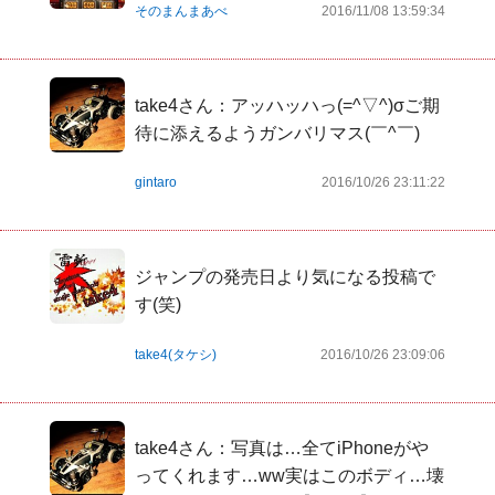
そのまんまあべ
2016/11/08 13:59:34
take4さん：アッハッハっ(=^▽^)σご期
待に添えるようガンバリマス(￣^￣)ゞ
gintaro
2016/10/26 23:11:22
ジャンプの発売日より気になる投稿で
take4(タケシ)
2016/10/26 23:09:06
take4さん：写真は…全てiPhoneがや
ってくれます…ww実はこのボディ…壊