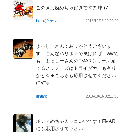
このメカ感めちゃ好きです(*´艸`)🎵
take4(タケシ)
2016/10/26 20:03:00
よっしーさん：ありがとうございま
す！こんなハリボテで良ければ…wwで
も、よっしーさんのFMARシリーズ見
てると…ノーズはトライダガーも有り
かと☆★こちらも応用させてください
(*´∀`)♪
gintaro
2016/10/16 02:11:38
ボディめちゃカッコいいです！FMAR
にも応用させて下さい