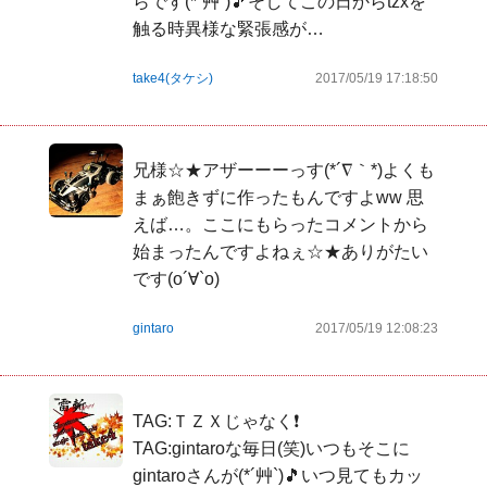
らです(*´艸`)🎵そしてこの日からtzxを
触る時異様な緊張感が…
take4(タケシ)
2017/05/19 17:18:50
兄様☆★アザーーーっす(*´∇｀*)よくも
まぁ飽きずに作ったもんですよww 思
えば…。ここにもらったコメントから
始まったんですよねぇ☆★ありがたい
です(о´∀`о)
gintaro
2017/05/19 12:08:23
TAG:ＴＺＸじゃなく❗

TAG:gintaroな毎日(笑)いつもそこに
gintaroさんが(*´艸`)🎵いつ見てもカッ