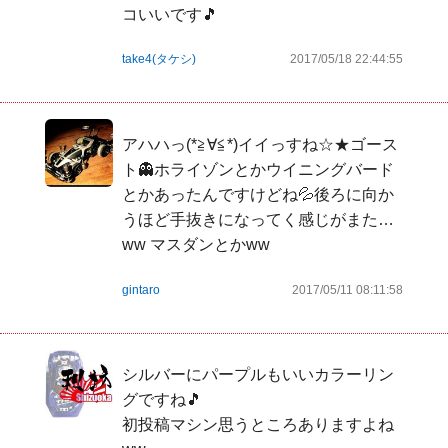
コいいです🎵
take4(タケシ)
2017/05/18 22:44:55
アハハっ(*≧∀≦*)イイっすね☆★ゴース
ト👻ホライゾンとかウイニングバード
とかあったんですけどね💦後ろに向か
うほど手抜きになってく感じがまた…
ww マスダンとかww 
gintaro
2017/05/11 08:11:58
シルバーにパープルもいいカラーリン
グですね🎵

初投稿マシン思うところありますよね