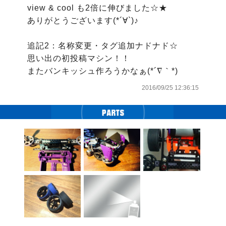
view & cool も2倍に伸びました☆★

ありがとうございます(*´∀`)♪

追記2：名称変更・タグ追加ナドナド☆

思い出の初投稿マシン！！

またバンキッシュ作ろうかなぁ(*´∇｀*)
2016/09/25 12:36:15