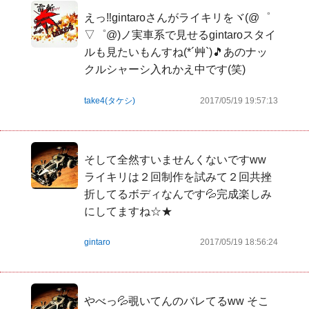
えっ‼gintaroさんがライキリをヾ(@゜
▽゜@)ノ実車系で見せるgintaroスタイ
ルも見たいもんすね(*´艸`)🎵あのナッ
クルシャーシ入れかえ中です(笑)
take4(タケシ)
2017/05/19 19:57:13
そして全然すいませんくないですww 
ライキリは２回制作を試みて２回共挫
折してるボディなんです💦完成楽しみ
にしてますね☆★
gintaro
2017/05/19 18:56:24
やべっ💦覗いてんのバレてるww そこ