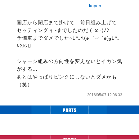
kopen
開店から閉店まで掛けて、前日組み上げて

セッティングぅ~までしたのだ (･ω･)ﾉｼ

予備車までダメでした~󾭠*｡٩(๑˙╰╯˙๑)و󾭠*｡
ﾙﾝﾙﾝ󾫴

シャーシ組みの方向性を変えないとイカン気
がする...

あとはやっぱりピンクにしないとダメかも
（笑）
2016/05/07 12:06:33