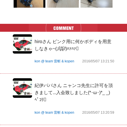
hiroさん ピンク用に何かボディを用意
しなきゃ~(;//́Д/̀/)ﾊｧﾊｧ󾬏
kon @ team 雷斬 & kopen
2016/05/07 13:21:50
紀伊パパさん ニャンコ先生に許可を頂
きまして...入会致しました(*･ω･)*_ _)
ﾍﾟｺﾘ󾭠
kon @ team 雷斬 & kopen
2016/05/07 13:20:59