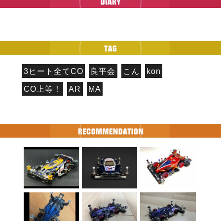
3ヒート全てCO
良平会
こん
kon
CO上等！
AR
MA