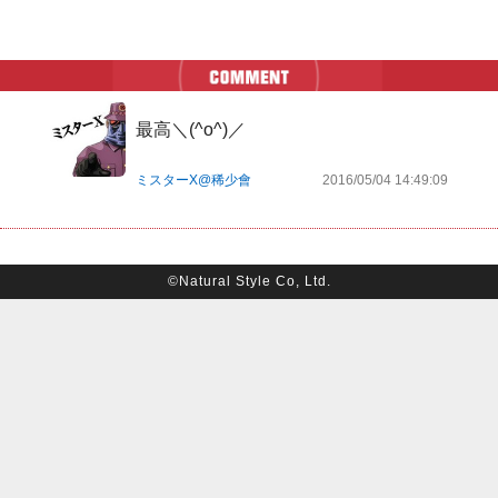
最高＼(^o^)／
ミスターX@稀少會
2016/05/04 14:49:09
©Natural Style Co, Ltd.