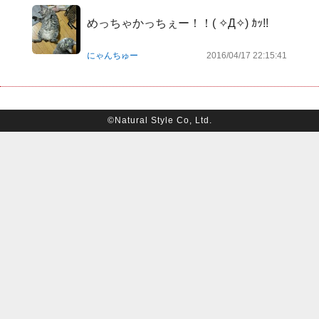
めっちゃかっちぇー！！( ✧Д✧) ｶｯ!!
にゃんちゅー
2016/04/17 22:15:41
©Natural Style Co, Ltd.