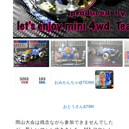
3202
103
おみかんちゃ@TEAM
おとうさん&TBR
岡山大会は残念ながら参加できませんでした