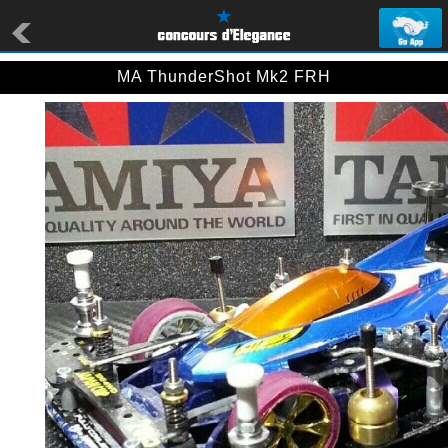
MA ThunderShot Mk2 FRH