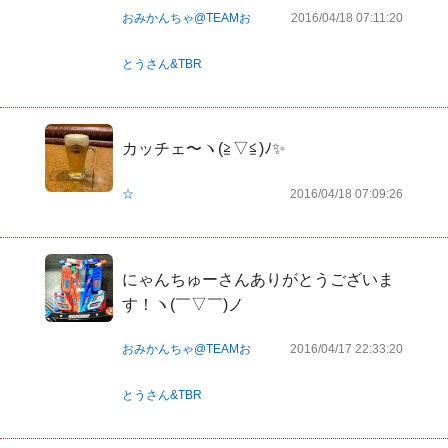
おみかんちゃ@TEAMお
2016/04/18 07:11:20
とうさん&TBR
カッチェ〜ヽ(≧▽≦)ﾉ✨
☆
2016/04/18 07:09:26
にゃんちゅーさんありがとうございま
す！ヽ(￣▽￣)ノ
おみかんちゃ@TEAMお
2016/04/17 22:33:20
とうさん&TBR