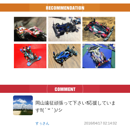
岡山遠征頑張って下さい❗️応援していま
す‼️( ´ ꒳ ` )ﾉシ
すぅさん
2016/04/17 02:14:02