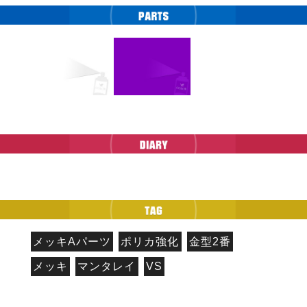
メッキAパーツ
ポリカ強化
金型2番
メッキ
マンタレイ
VS