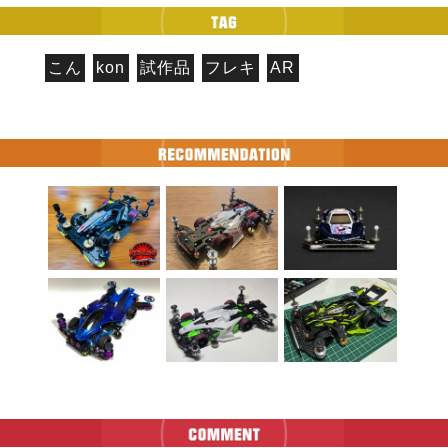
こん
kon
試作品
フレキ
AR