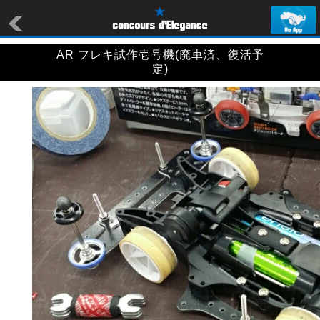
AR フレキ試作壱号機(廃車済、復活予
定)