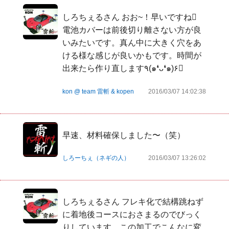
しろちぇるさん おお~！早いですね󾫴 
電池カバーは前後切り離さない方が良
いみたいです。真ん中に大きく穴をあ
ける様な感じが良いかもです。時間が
出来たら作り直します٩(๑❛ᴗ❛๑)۶󾭛
kon @ team 雷斬 & kopen
2016/03/07 14:02:38
早速、材料確保しました〜（笑）
しろーちぇ（ネギの人）
2016/03/07 13:26:02
しろちぇるさん フレキ化で結構跳ねず
に着地後コースにおさまるのでびっく
りしています。この加工でこんなに変