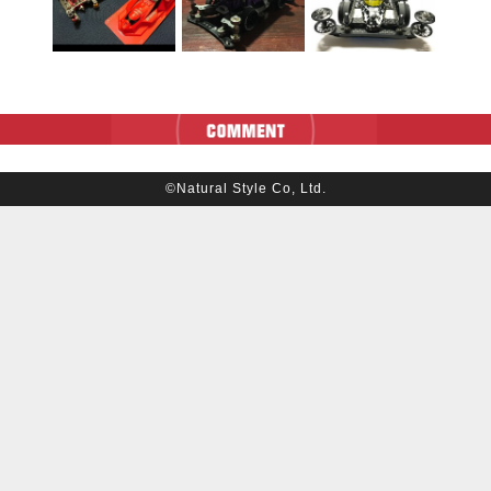
©Natural Style Co, Ltd.