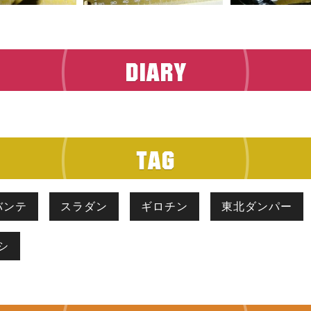
バンテ
スラダン
ギロチン
東北ダンパー
シ