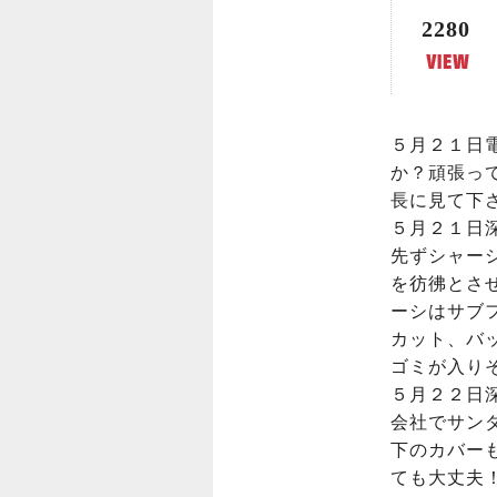
2280
５月２１日
か？頑張っ
長に見て下さ
５月２１日深
先ずシャー
を彷彿とさ
ーシはサブ
カット、バ
ゴミが入り
５月２２日深
会社でサン
下のカバー
ても大丈夫