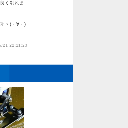
良く削れま
ヽ(・∀・)
5/21 22:11:23