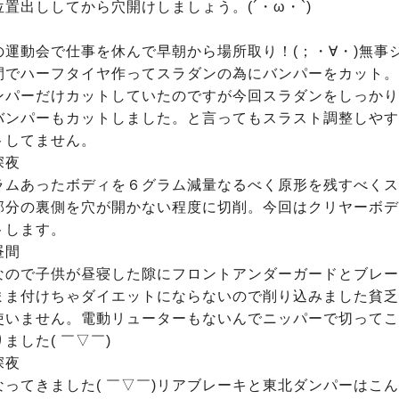
置出ししてから穴開けしましょう。(´・ω・`)

の運動会で仕事を休んで早朝から場所取り！(；・∀・)無事
間でハーフタイヤ作ってスラダンの為にバンパーをカット。
ンパーだけカットしていたのですが今回スラダンをしっかり
バンパーもカットしました。と言ってもスラスト調整しやす
してません。

夜

ラムあったボディを６グラム減量なるべく原形を残すべくス
部分の裏側を穴が開かない程度に切削。今回はクリヤーボデ
します。

間

なので子供が昼寝した隙にフロントアンダーガードとブレー
まま付けちゃダイエットにならないので削り込みました貧乏
使いません。電動リューターもないんでニッパーで切ってこ
ました( ￣▽￣)

夜

なってきました( ￣▽￣)リアブレーキと東北ダンパーはこ