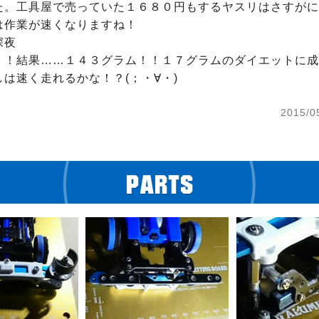
た。工具屋で売っていた１６８０円もするヤスリはさすがに
は作業が速くなりますね！

夜

！！結果……１４３グラム！！１７グラムのダイエットに成功
は速く走れるかな！？(；・∀・)
2015/0