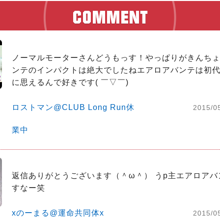
ノーマルモーターさんどうもっす！やっぱりがきんち
ンテのインパクトは絶大でしたねエアロアバンテは初
に思えるんで好きです( ￣▽￣)
ロストマン@CLUB Long Run休
2015/0
業中
返信ありがとうございます（＾ω＾） うp主エアロアバ
すなー笑
xのーまる@運命共同体x
2015/0