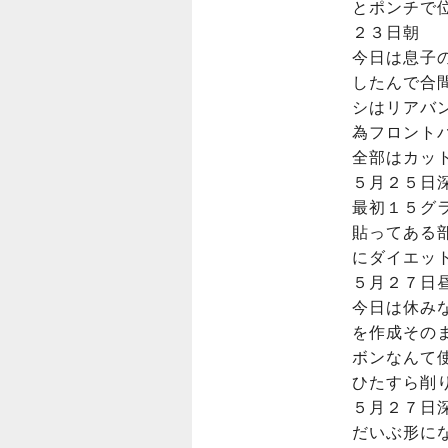
とポンチで位
２３日朝

今日は息子
したんで合
シはリアバ
為フロント
全部はカット
５月２５日深
最初１５グ
貼ってある
にダイエット
５月２７日昼
今日は休み
を作成その
ボンなんて
ひたすら削り
５月２７日深
だいぶ形に