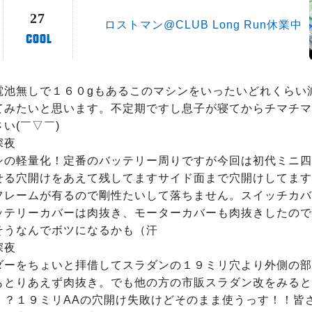
27
ロストマン@CLUB Long Run休業中
電池無しで１６０gもあるこのマシンをいったいどれくらい
てみたいと思います。不定期ですし息子が寝てからチマチマ
い(￣▽￣)ゞ

夜

シの軽量化！定番のバッテリー周りですが今回は初代ミニ四
せる穴開けをあえて残してますサイド面まで穴開けしてます
フレームが有るので剛性たいして落ちません。スイッチカバ
ッテリーカバーは肉抜き、モーターカバーも肉抜きしたので
そうなんでボツになるかも（汗

夜

ダーをちょいと拝借してスラダンの１９ミリ穴より外側の部
もとりあえず肉抜き。でも他の方の市販スラダン改をみると
！？１９ミリAAの穴開け失敗けどそのまま使うっす！！皆