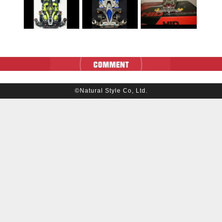
©Natural Style Co, Ltd.