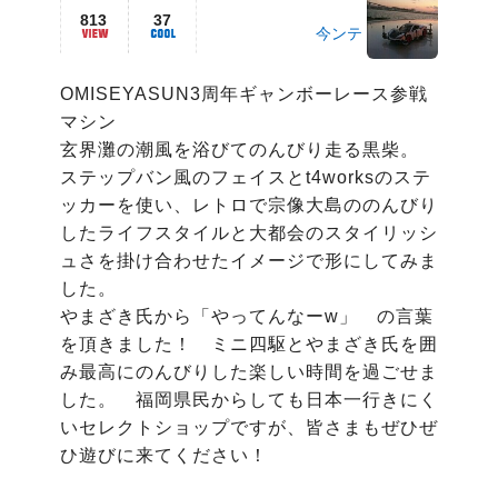
813
37
今ンテ
OMISEYASUN3周年ギャンボーレース参戦
マシン

玄界灘の潮風を浴びてのんびり走る黒柴。　

ステップバン風のフェイスとt4worksのステ
ッカーを使い、レトロで宗像大島ののんびり
したライフスタイルと大都会のスタイリッシ
ュさを掛け合わせたイメージで形にしてみま
した。

やまざき氏から「やってんなーw」　の言葉
を頂きました！　ミニ四駆とやまざき氏を囲
み最高にのんびりした楽しい時間を過ごせま
した。　福岡県民からしても日本一行きにく
いセレクトショップですが、皆さまもぜひぜ
ひ遊びに来てください！
