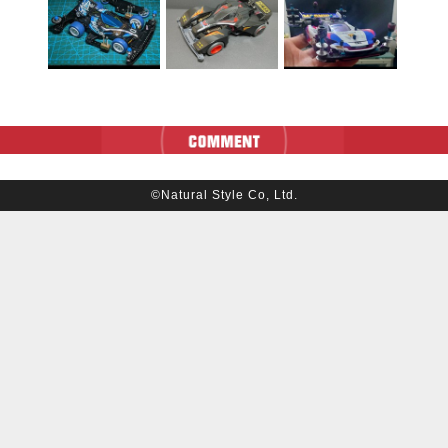
©Natural Style Co, Ltd.