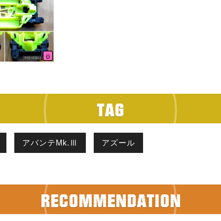
アバンテMk.Ⅲ
アズール