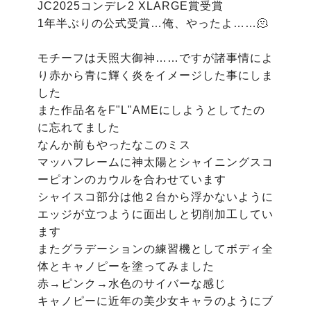
JC2025コンデレ2 XLARGE賞受賞

1年半ぶりの公式受賞…俺、やったよ……🫠

モチーフは天照大御神……ですが諸事情によ
り赤から青に輝く炎をイメージした事にしま
した

また作品名をF"L"AMEにしようとしてたの
に忘れてました

なんか前もやったなこのミス

マッハフレームに神太陽とシャイニングスコ
ーピオンのカウルを合わせています

シャイスコ部分は他２台から浮かないように
エッジが立つように面出しと切削加工してい
ます

またグラデーションの練習機としてボディ全
体とキャノピーを塗ってみました

赤→ピンク→水色のサイバーな感じ

キャノピーに近年の美少女キャラのようにブ