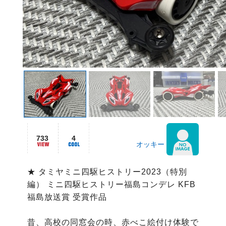
733
4
オッキー
★ タミヤミニ四駆ヒストリー2023（特別
編） ミニ四駆ヒストリー福島コンデレ KFB
福島放送賞 受賞作品

昔、高校の同窓会の時、赤べこ絵付け体験で