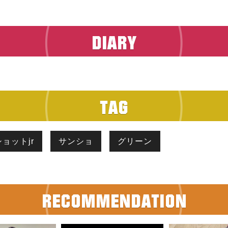
ョットjr
サンショ
グリーン