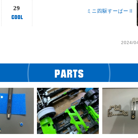
29
ミニ四駆すーぱーⅡ
2024/0