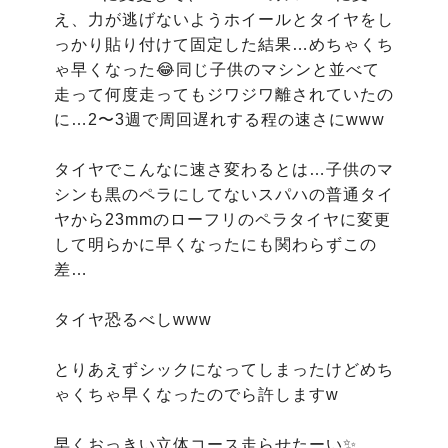
え、力が逃げないようホイールとタイヤをし
っかり貼り付けて固定した結果…めちゃくち
ゃ早くなった😂同じ子供のマシンと並べて
走って何度走ってもジワジワ離されていたの
に…2〜3週で周回遅れする程の速さにwww

タイヤでこんなに速さ変わるとは…子供のマ
シンも黒のペラにしてないスパハの普通タイ
ヤから23mmのローフリのペラタイヤに変更
して明らかに早くなったにも関わらずこの
差…

タイヤ恐るべしwww

とりあえずシックになってしまったけどめち
ゃくちゃ早くなったのでら許しますw

早くおっきい立体コース走らせたーい✨
