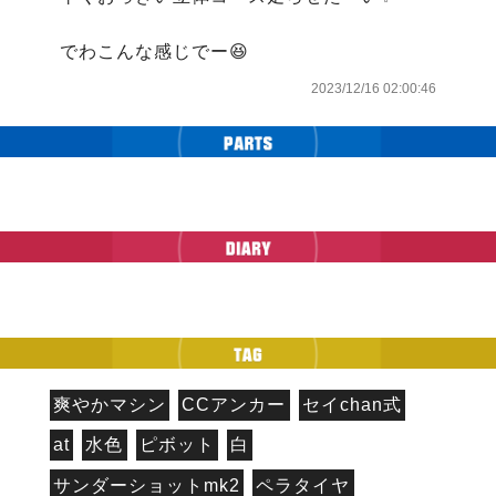
でわこんな感じでー😆
2023/12/16 02:00:46
爽やかマシン
CCアンカー
セイchan式
at
水色
ピボット
白
サンダーショットmk2
ペラタイヤ