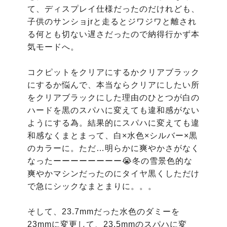
て、ディスプレイ仕様だったのだけれども、
子供のサンショjrと走るとジワジワと離され
る何とも切ない遅さだったので納得行かず本
気モードへ。

コクピットをクリアにするかクリアブラック
にするか悩んで、本当ならクリアにしたい所
をクリアブラックにした理由のひとつが白の
ハードを黒のスパハに変えても違和感がない
ようにする為。結果的にスパハに変えても違
和感なくまとまって、白×水色×シルバー×黒
のカラーに。ただ…明らかに爽やかさがなく
なったーーーーーーーー😭冬の雪景色的な
爽やかマシンだったのにタイヤ黒くしただけ
で急にシックなまとまりに。。。

そして、23.7mmだった水色のダミーを
23mmに変更して、23.5mmのスパハに変