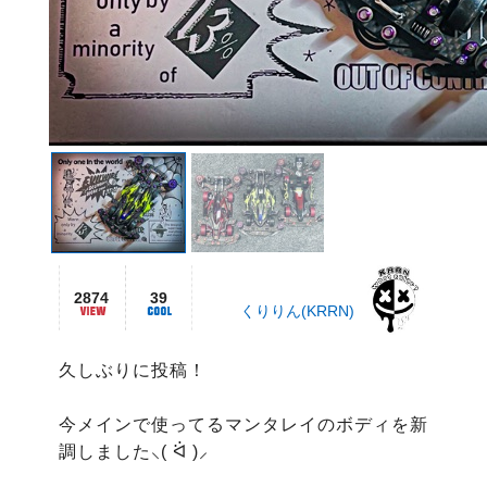
2874
39
くりりん(KRRN)
久しぶりに投稿！

今メインで使ってるマンタレイのボディを新
調しました⸜( ᐛ )⸝
