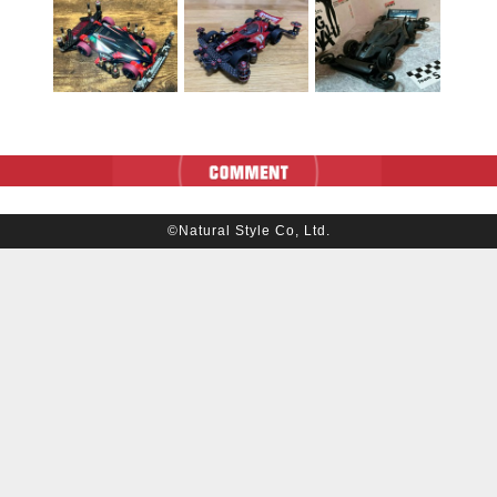
©Natural Style Co, Ltd.