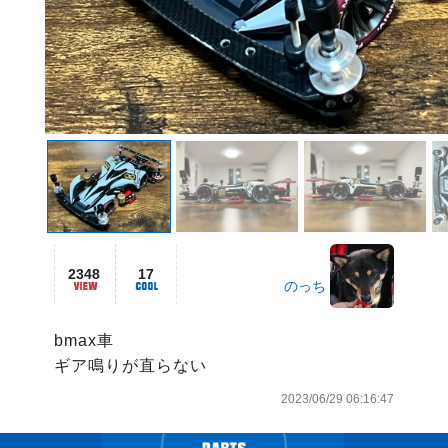
2348
17
のっち
bmax車

ギア鳴りが直らない
2023/06/29 06:16:47