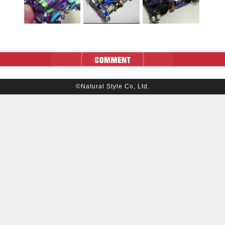
©Natural Style Co, Ltd.