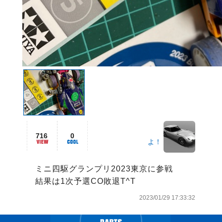
716
0
よ！
　ミニ四駆グランプリ2023東京に参戦　

　結果は1次予選CO敗退T^T
2023/01/29 17:33:32