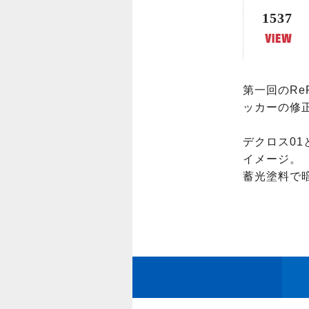
1537
第一回のR
ッカーの修正
デクロス0
イメージ。

蓄光塗料で