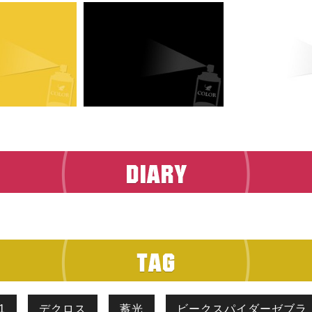
1
デクロス
蓄光
ビークスパイダーゼブラ