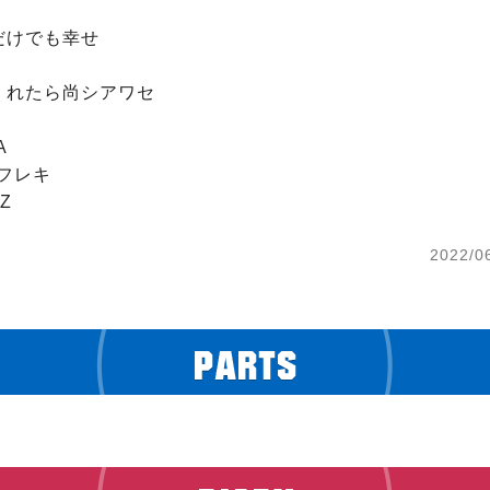
けでも幸せ

れたら尚シアワセ



フレキ

VZ
2022/0