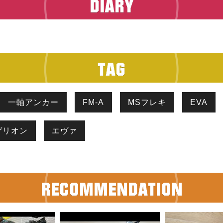
一軸アンカー
FM-A
MSフレキ
EVA
ゲリオン
エヴァ