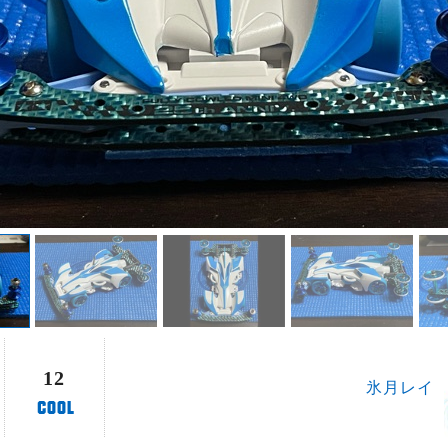
12
氷月レイ