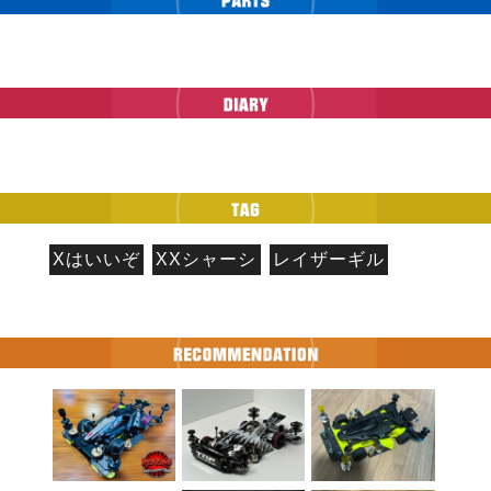
Xはいいぞ
XXシャーシ
レイザーギル