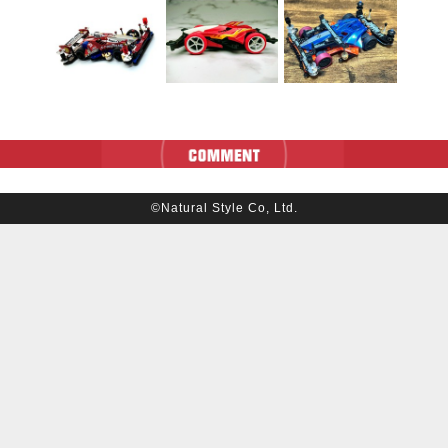
©Natural Style Co, Ltd.