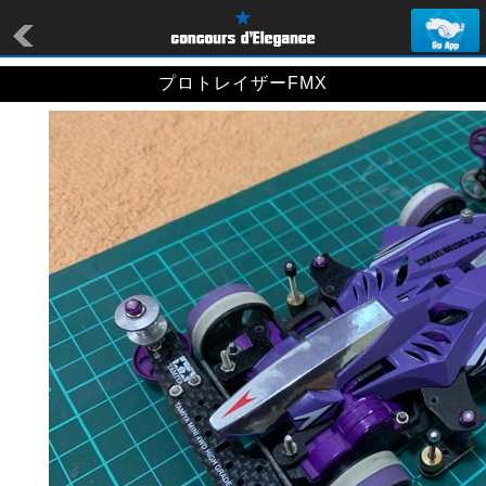
プロトレイザーFMX