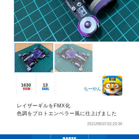
1630
13
ちーやん
レイザーギルをFMX化

色調をプロトエンペラー風に仕上げました
2021/08/15 02:20:36